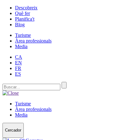
Descobreix
Què fer
Planifica't
Blog
Turisme
Àrea professionals
Media
CA
EN
FR
ES
Turisme
Àrea professionals
Media
Cercador