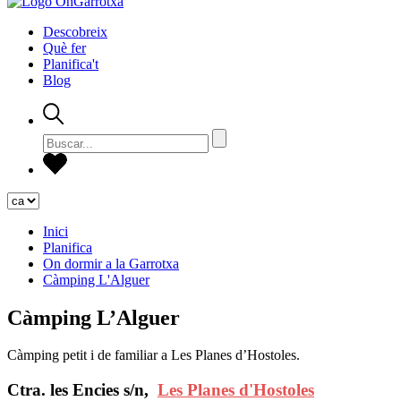
Descobreix
Què fer
Planifica't
Blog
Inici
Planifica
On dormir a la Garrotxa
Càmping L'Alguer
Càmping L’Alguer
Càmping petit i de familiar a Les Planes d’Hostoles.
Ctra. les Encies s/n,
Les Planes d'Hostoles