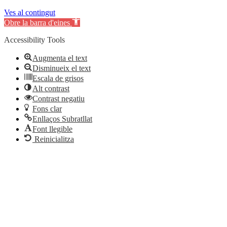
Ves al contingut
Obre la barra d'eines
Accessibility Tools
Augmenta el text
Disminueix el text
Escala de grisos
Alt contrast
Contrast negatiu
Fons clar
Enllaços Subratllat
Font llegible
Reinicialitza