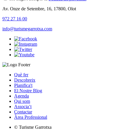
Av. Onze de Setembre, 16, 17800, Olot
972 27 16 00
info@turismegarrotxa.com
Què fer
Descobreix
Planifica't
El Nostre Blog
Agenda
Qui som
Associa’t
Contactar
Àrea Professional
© Turisme Garrotxa