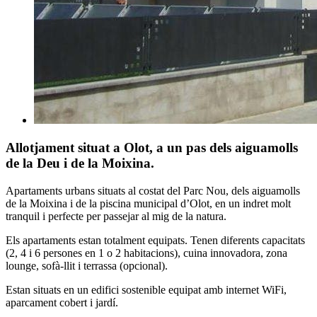
Allotjament situat a Olot, a un pas dels aiguamolls
de la Deu i de la Moixina.
Apartaments urbans situats al costat del Parc Nou, dels aiguamolls
de la Moixina i de la piscina municipal d’Olot, en un indret molt
tranquil i perfecte per passejar al mig de la natura.
Els apartaments estan totalment equipats. Tenen diferents capacitats
(2, 4 i 6 persones en 1 o 2 habitacions), cuina innovadora, zona
lounge, sofà-llit i terrassa (opcional).
Estan situats en un edifici sostenible equipat amb internet WiFi,
aparcament cobert i jardí.