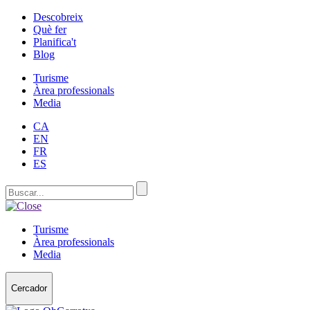
Descobreix
Què fer
Planifica't
Blog
Turisme
Àrea professionals
Media
CA
EN
FR
ES
Turisme
Àrea professionals
Media
Cercador