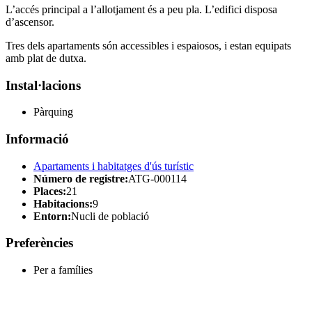
L’accés principal a l’allotjament és a peu pla. L’edifici disposa
d’ascensor.
Tres dels apartaments són accessibles i espaiosos, i estan equipats
amb plat de dutxa.
Instal·lacions
Pàrquing
Informació
Apartaments i habitatges d'ús turístic
Número de registre:
ATG-000114
Places:
21
Habitacions:
9
Entorn:
Nucli de població
Preferències
Per a famílies