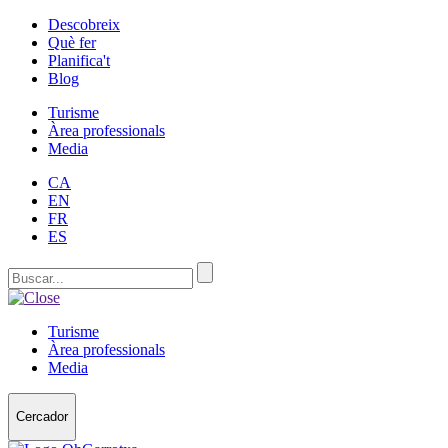
Descobreix
Què fer
Planifica't
Blog
Turisme
Àrea professionals
Media
CA
EN
FR
ES
Turisme
Àrea professionals
Media
Cercador