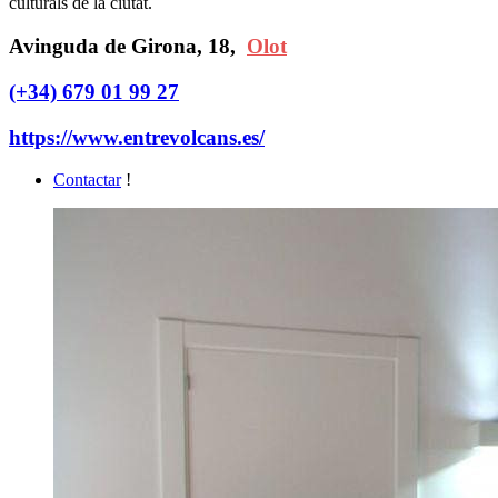
culturals de la ciutat.
Avinguda de Girona, 18,
Olot
(+34) 679 01 99 27
https://www.entrevolcans.es/
Contactar
!