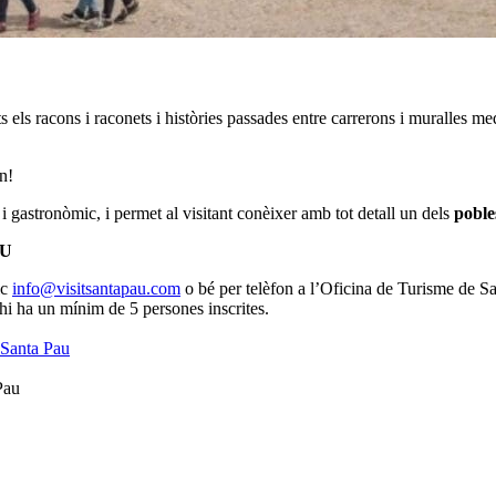
s els racons i raconets i històries passades entre carrerons i muralles med
n!
 i gastronòmic, i permet al visitant conèixer amb tot detall un dels
poble
AU
ic
info@visitsantapau.com
o bé per telèfon a l’Oficina de Turisme de S
o hi ha un mínim de 5 persones inscrites.
 Santa Pau
Pau