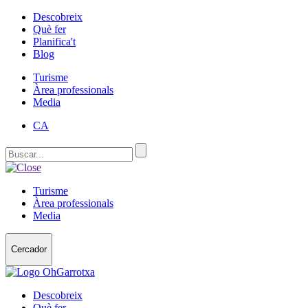
Descobreix
Què fer
Planifica't
Blog
Turisme
Àrea professionals
Media
CA
Turisme
Àrea professionals
Media
Cercador
Descobreix
Què fer