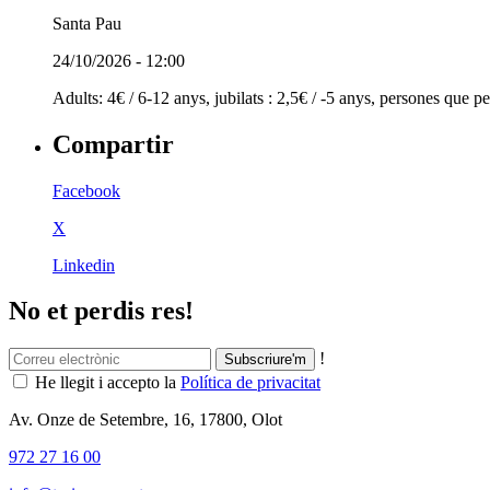
Santa Pau
24/10/2026 - 12:00
Adults: 4€ / 6-12 anys, jubilats : 2,5€ / -5 anys, persones que 
Compartir
Facebook
X
Linkedin
No et perdis res!
!
He llegit i accepto la
Política de privacitat
Av. Onze de Setembre, 16, 17800, Olot
972 27 16 00