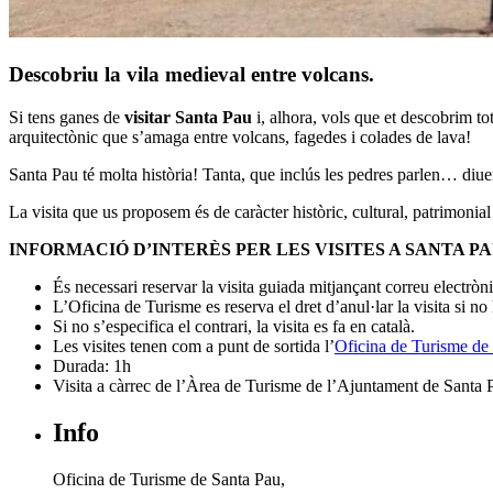
Descobriu la vila medieval entre volcans.
Si tens ganes de
visitar Santa Pau
i, alhora, vols que et descobrim tot
arquitectònic que s’amaga entre volcans, fagedes i colades de lava!
Santa Pau té molta història! Tanta, que inclús les pedres parlen… diue
La visita que us proposem és de caràcter històric, cultural, patrimonial
INFORMACIÓ D’INTERÈS PER LES VISITES A SANTA P
És necessari reservar la visita guiada mitjançant correu electròn
L’Oficina de Turisme es reserva el dret d’anul·lar la visita si n
Si no s’especifica el contrari, la visita es fa en català.
Les visites tenen com a punt de sortida l’
Oficina de Turisme de
Durada: 1h
Visita a càrrec de l’Àrea de Turisme de l’Ajuntament de Santa 
Info
Oficina de Turisme de Santa Pau,