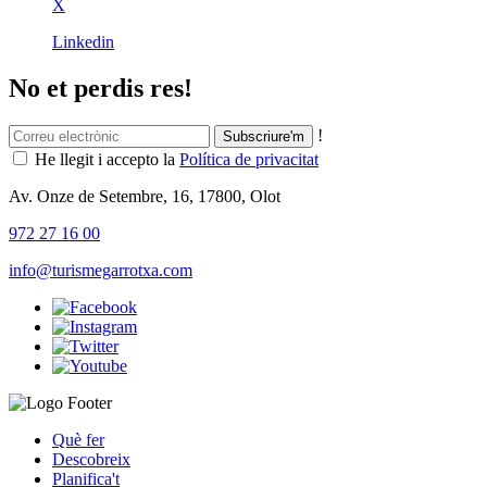
X
Linkedin
No et perdis res!
!
He llegit i accepto la
Política de privacitat
Av. Onze de Setembre, 16, 17800, Olot
972 27 16 00
info@turismegarrotxa.com
Què fer
Descobreix
Planifica't