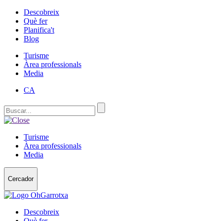
Descobreix
Què fer
Planifica't
Blog
Turisme
Àrea professionals
Media
CA
Turisme
Àrea professionals
Media
Cercador
Descobreix
Què fer