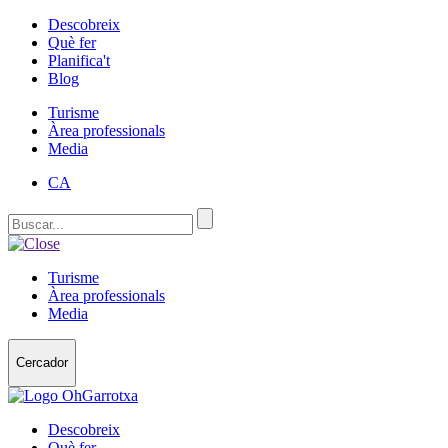
Descobreix
Què fer
Planifica't
Blog
Turisme
Àrea professionals
Media
CA
Turisme
Àrea professionals
Media
Cercador
Descobreix
Què fer