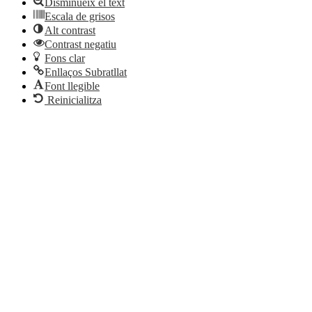
Disminueix el text
Escala de grisos
Alt contrast
Contrast negatiu
Fons clar
Enllaços Subratllat
Font llegible
Reinicialitza