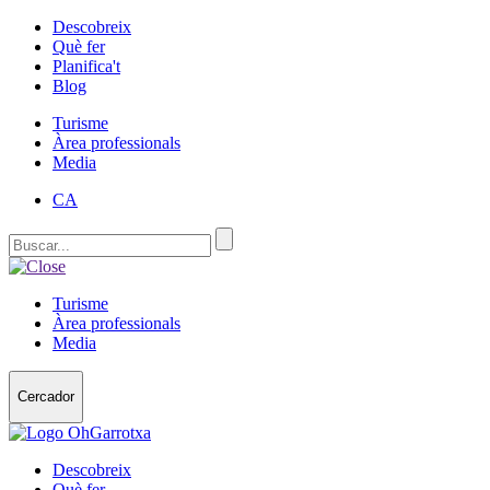
Descobreix
Què fer
Planifica't
Blog
Turisme
Àrea professionals
Media
CA
Turisme
Àrea professionals
Media
Cercador
Descobreix
Què fer