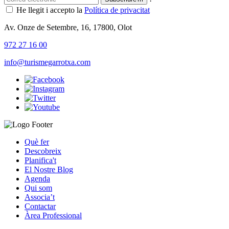
He llegit i accepto la
Política de privacitat
Av. Onze de Setembre, 16, 17800, Olot
972 27 16 00
info@turismegarrotxa.com
Què fer
Descobreix
Planifica't
El Nostre Blog
Agenda
Qui som
Associa’t
Contactar
Àrea Professional