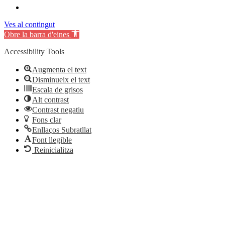
Ves al contingut
Obre la barra d'eines
Accessibility Tools
Augmenta el text
Disminueix el text
Escala de grisos
Alt contrast
Contrast negatiu
Fons clar
Enllaços Subratllat
Font llegible
Reinicialitza