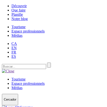
Découvrir
Que faire
Planifie
Notre blog
Tourisme
Espace professionnels
Médias
CA
EN
FR
ES
Tourisme
Espace professionnels
Médias
Cercador