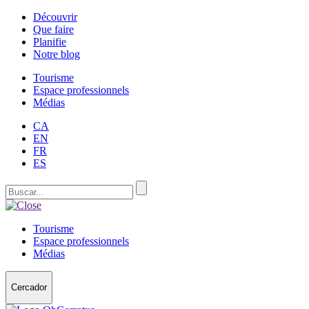
Découvrir
Que faire
Planifie
Notre blog
Tourisme
Espace professionnels
Médias
CA
EN
FR
ES
Tourisme
Espace professionnels
Médias
Cercador