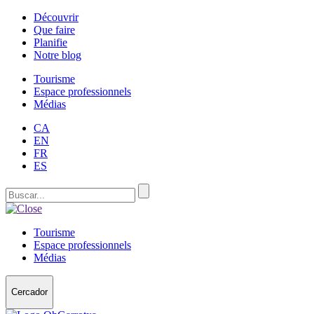
Découvrir
Que faire
Planifie
Notre blog
Tourisme
Espace professionnels
Médias
CA
EN
FR
ES
Tourisme
Espace professionnels
Médias
Cercador