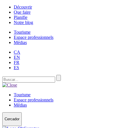
Découvrir
Que faire
Planifie
Notre blog
Tourisme
Espace professionnels
Médias
CA
EN
FR
ES
Tourisme
Espace professionnels
Médias
Cercador