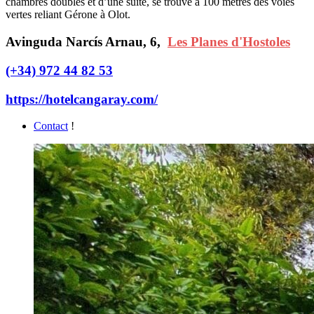
chambres doubles et d’une suite, se trouve à 100 mètres des voies
vertes reliant Gérone à Olot.
Avinguda Narcís Arnau, 6,
Les Planes d'Hostoles
(+34) 972 44 82 53
https://hotelcangaray.com/
Contact
!