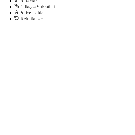
Fons clar
Enllaços Subratllat
Police lisible
Réinitialiser