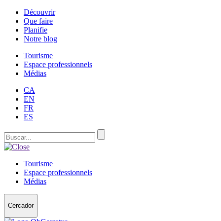
Découvrir
Que faire
Planifie
Notre blog
Tourisme
Espace professionnels
Médias
CA
EN
FR
ES
Tourisme
Espace professionnels
Médias
Cercador