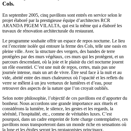
Cols.
En septembre 2005, cinq pavillons sont entrés en service selon le
projet élaboré par la prestigieuse équipe d’architectes RCR
ARANDA PIGEM VILALTA, qui est la même qui a élaboré les
travaux de rénovation architecturale du restaurant.
Le programme souhaite offrir un espace de repos nocturne. Le lieu
est l’enceinte isolée qui entoure la ferme des Cols, telle une oasis en
pleine ville. Avec la structure des vergers, des bandes de terre
protégées par des murs végétaux, ces murs qui les protègent, et un
parcours descendant, où la joie et le plaisir du ciel nocturne jouent
un rôle essentiel. C’est une nuit de repos, certes, mais pas une
journée intense, mais un art de vivre. Être seul face à la nuit et au
vide, abrité entre des murs chaleureux où l’opacité et les reflets du
verre se mêlent à un jeu vertueux de lumières et d’eau, pour
retrouver des aspects de la nature que l’on croyait oubliés.
Selon notre philosophie, l’objectif de ces pavillons est d’apporter du
bonheur. Nous accordons une grande importance aux rituels et
considérons la lumière, le silence, les gestes et les regards, la
sérénité, l’hospitalité, etc., comme de véritables luxes. C’est
pourquoi, dans un cadre empreint de forte charge contemplative, ces
pavillons nous transporteront dans un monde riche en sensations où
la lune et les étoiles seront les protagonistes principaux.