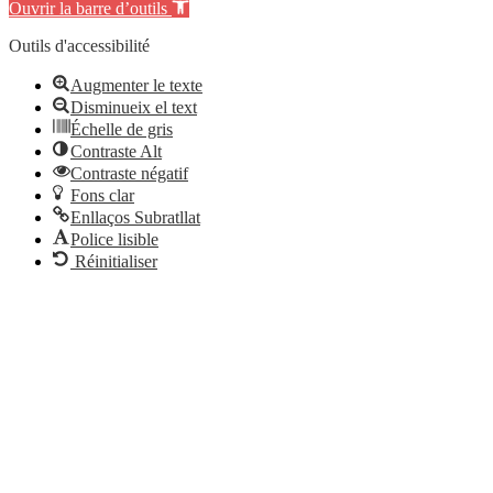
Ouvrir la barre d’outils
Outils d'accessibilité
Augmenter le texte
Disminueix el text
Échelle de gris
Contraste Alt
Contraste négatif
Fons clar
Enllaços Subratllat
Police lisible
Réinitialiser