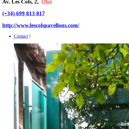
Av. Les Cols, 2,
Olot
(+34) 699 813 817
http://www.lescolspavellons.com/
Contact
!