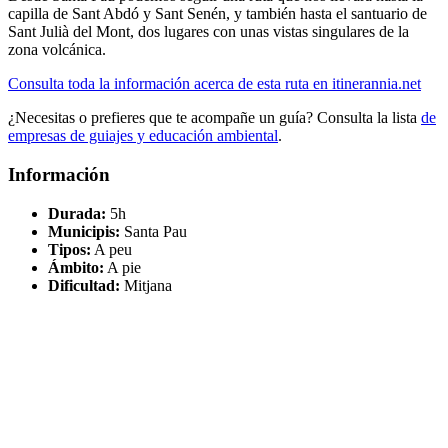
capilla de Sant Abdó y Sant Senén, y también hasta el santuario de
Sant Julià del Mont, dos lugares con unas vistas singulares de la
zona volcánica.
Consulta toda la información acerca de esta ruta en itinerannia.net
¿Necesitas o prefieres que te acompañe un guía? Consulta la lista
de
empresas de guiajes y educación ambiental
.
Información
Durada:
5h
Municipis:
Santa Pau
Tipos:
A peu
Ámbito:
A pie
Dificultad:
Mitjana