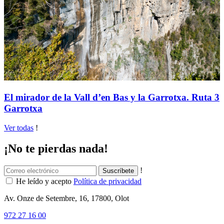
El mirador de la Vall d’en Bas y la Garrotxa. Ruta 3
Garrotxa
Ver todas
!
¡No te pierdas nada!
!
He leído y acepto
Política de privacidad
Av. Onze de Setembre, 16, 17800, Olot
972 27 16 00