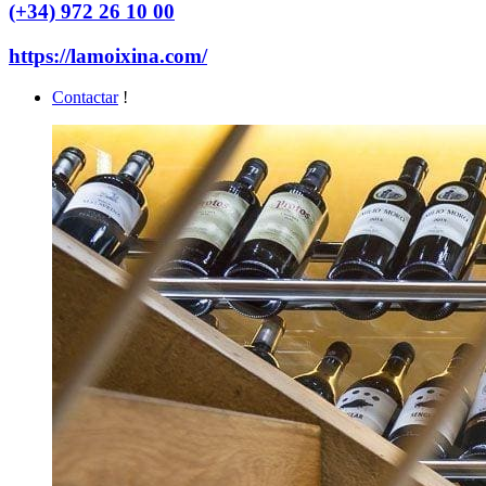
(+34) 972 26 10 00
https://lamoixina.com/
Contactar
!