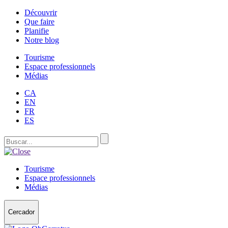
Découvrir
Que faire
Planifie
Notre blog
Tourisme
Espace professionnels
Médias
CA
EN
FR
ES
Tourisme
Espace professionnels
Médias
Cercador