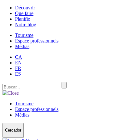
Découvrir
Que faire
Planifie
Notre blog
Tourisme
Espace professionnels
Médias
CA
EN
FR
ES
Tourisme
Espace professionnels
Médias
Cercador