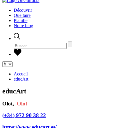
Découvrir
Que faire
Planifie
Notre blog
Accueil
educArt
educArt
Olot,
Olot
(+34) 972 90 38 22
https://www.educart.es/