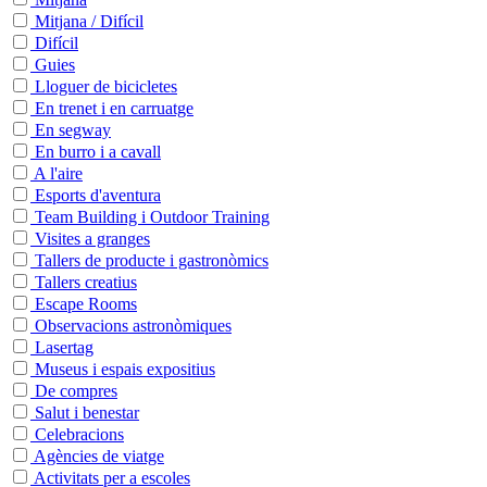
Mitjana / Difícil
Difícil
Guies
Lloguer de bicicletes
En trenet i en carruatge
En segway
En burro i a cavall
A l'aire
Esports d'aventura
Team Building i Outdoor Training
Visites a granges
Tallers de producte i gastronòmics
Tallers creatius
Escape Rooms
Observacions astronòmiques
Lasertag
Museus i espais expositius
De compres
Salut i benestar
Celebracions
Agències de viatge
Activitats per a escoles