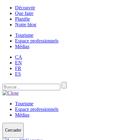
Découvrir
Que faire
Planifie
Notre blog
Tourisme
Espace professionnels
Médias
CA
EN
FR
ES
Tourisme
Espace professionnels
Médias
Cercador