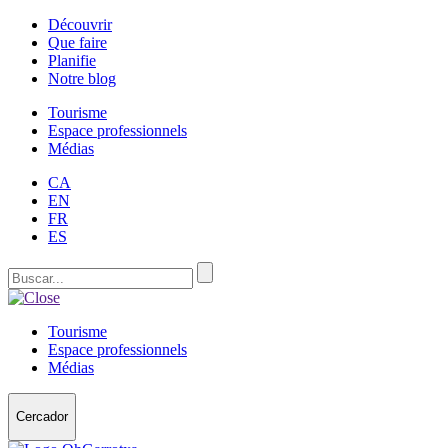
Découvrir
Que faire
Planifie
Notre blog
Tourisme
Espace professionnels
Médias
CA
EN
FR
ES
Tourisme
Espace professionnels
Médias
Cercador