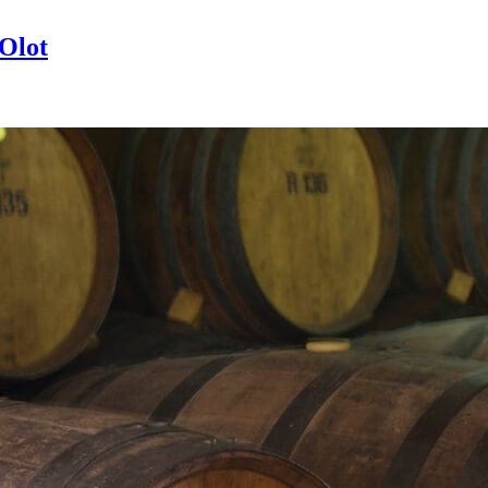
’Olot