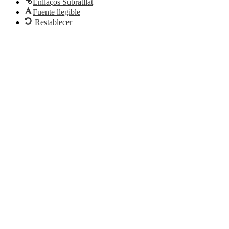
Enllaços Subratllat
Fuente llegible
Restablecer