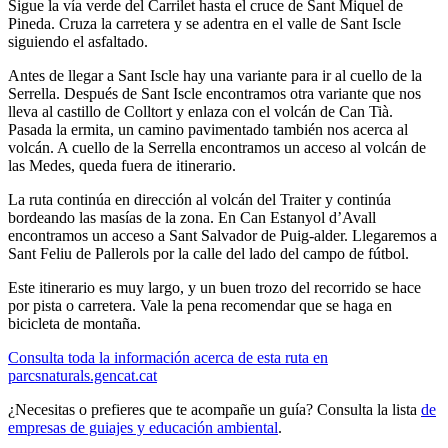
Sigue la vía verde del Carrilet hasta el cruce de Sant Miquel de
Pineda. Cruza la carretera y se adentra en el valle de Sant Iscle
siguiendo el asfaltado.
Antes de llegar a Sant Iscle hay una variante para ir al cuello de la
Serrella. Después de Sant Iscle encontramos otra variante que nos
lleva al castillo de Colltort y enlaza con el volcán de Can Tià.
Pasada la ermita, un camino pavimentado también nos acerca al
volcán. A cuello de la Serrella encontramos un acceso al volcán de
las Medes, queda fuera de itinerario.
La ruta continúa en dirección al volcán del Traiter y continúa
bordeando las masías de la zona. En Can Estanyol d’Avall
encontramos un acceso a Sant Salvador de Puig-alder. Llegaremos a
Sant Feliu de Pallerols por la calle del lado del campo de fútbol.
Este itinerario es muy largo, y un buen trozo del recorrido se hace
por pista o carretera. Vale la pena recomendar que se haga en
bicicleta de montaña.
Consulta toda la información acerca de esta ruta en
parcsnaturals.gencat.cat
¿Necesitas o prefieres que te acompañe un guía? Consulta la lista
de
empresas de guiajes y educación ambiental
.