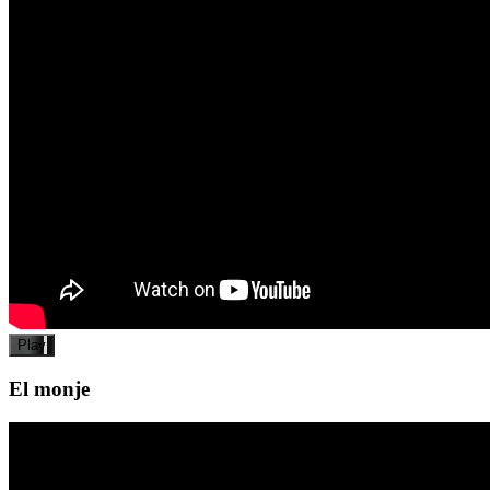
Play
El monje