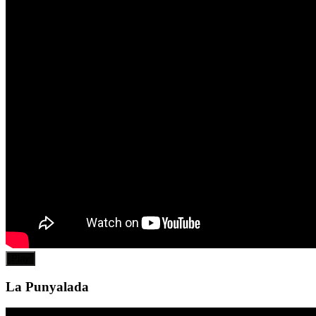
Play
La Punyalada