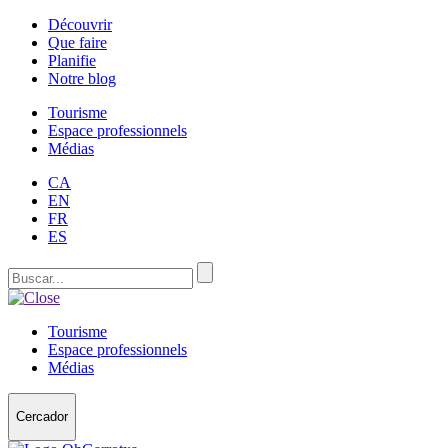
Découvrir
Que faire
Planifie
Notre blog
Tourisme
Espace professionnels
Médias
CA
EN
FR
ES
Tourisme
Espace professionnels
Médias
Cercador