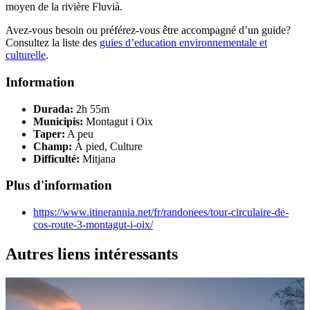
moyen de la rivière Fluvià.
Avez-vous besoin ou préférez-vous être accompagné d’un guide?
Consultez la liste des
guies d’education environnementale et
culturelle
.
Information
Durada:
2h 55m
Municipis:
Montagut i Oix
Taper:
A peu
Champ:
À pied, Culture
Difficulté:
Mitjana
Plus d'information
https://www.itinerannia.net/fr/randonees/tour-circulaire-de-
cos-route-3-montagut-i-oix/
Autres liens intéressants