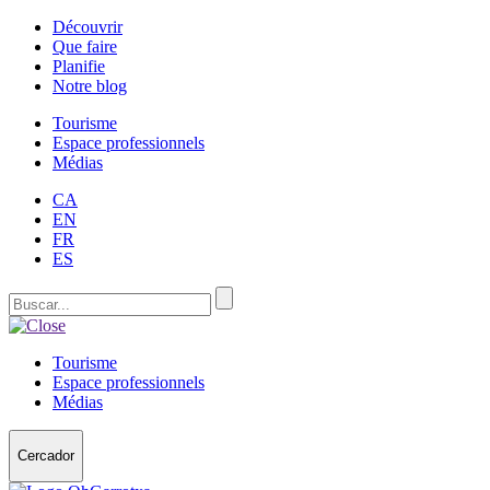
Découvrir
Que faire
Planifie
Notre blog
Tourisme
Espace professionnels
Médias
CA
EN
FR
ES
Tourisme
Espace professionnels
Médias
Cercador