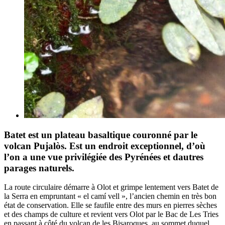
Batet est un plateau basaltique couronné par le
volcan Pujalòs. Est un endroit exceptionnel, d’où
l’on a une vue privilégiée des Pyrénées et dautres
parages naturels.
La route circulaire démarre à Olot et grimpe lentement vers Batet de
la Serra en empruntant « el camí vell », l’ancien chemin en très bon
état de conservation. Elle se faufile entre des murs en pierres sèches
et des champs de culture et revient vers Olot par le Bac de Les Tries
en passant à côté du volcan de les Bisaroques, au sommet duquel