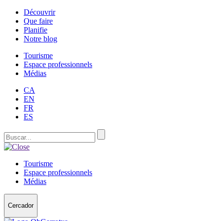
Découvrir
Que faire
Planifie
Notre blog
Tourisme
Espace professionnels
Médias
CA
EN
FR
ES
Tourisme
Espace professionnels
Médias
Cercador