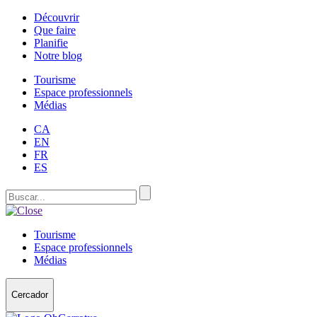
Découvrir
Que faire
Planifie
Notre blog
Tourisme
Espace professionnels
Médias
CA
EN
FR
ES
Tourisme
Espace professionnels
Médias
Cercador