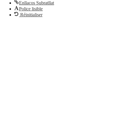
Enllaços Subratllat
Police lisible
Réinitialiser