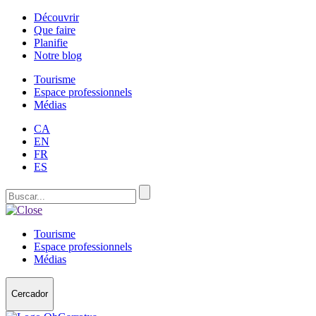
Découvrir
Que faire
Planifie
Notre blog
Tourisme
Espace professionnels
Médias
CA
EN
FR
ES
Tourisme
Espace professionnels
Médias
Cercador