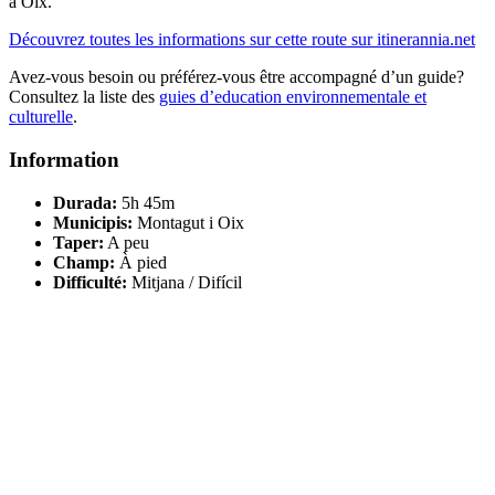
à Oix.
Découvrez toutes les informations sur cette route sur itinerannia.net
Avez-vous besoin ou préférez-vous être accompagné d’un guide?
Consultez la liste des
guies d’education environnementale et
culturelle
.
Information
Durada:
5h 45m
Municipis:
Montagut i Oix
Taper:
A peu
Champ:
À pied
Difficulté:
Mitjana / Difícil