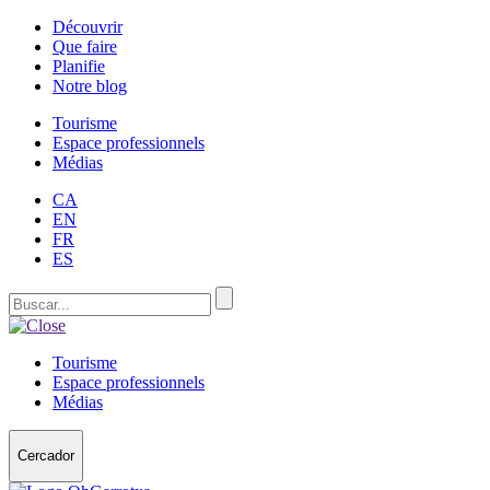
Découvrir
Que faire
Planifie
Notre blog
Tourisme
Espace professionnels
Médias
CA
EN
FR
ES
Tourisme
Espace professionnels
Médias
Cercador