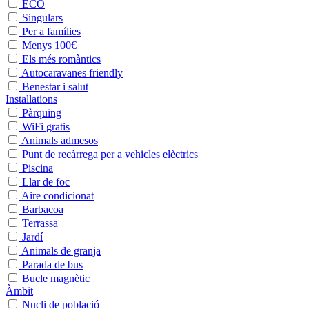
ECO
Singulars
Per a famílies
Menys 100€
Els més romàntics
Autocaravanes friendly
Benestar i salut
Installations
Pàrquing
WiFi gratis
Animals admesos
Punt de recàrrega per a vehicles elèctrics
Piscina
Llar de foc
Aire condicionat
Barbacoa
Terrassa
Jardí
Animals de granja
Parada de bus
Bucle magnètic
Àmbit
Nucli de població