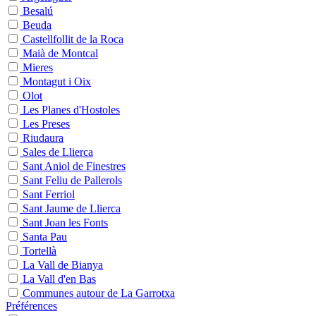
Besalú
Beuda
Castellfollit de la Roca
Maià de Montcal
Mieres
Montagut i Oix
Olot
Les Planes d'Hostoles
Les Preses
Riudaura
Sales de Llierca
Sant Aniol de Finestres
Sant Feliu de Pallerols
Sant Ferriol
Sant Jaume de Llierca
Sant Joan les Fonts
Santa Pau
Tortellà
La Vall de Bianya
La Vall d'en Bas
Communes autour de La Garrotxa
Préférences