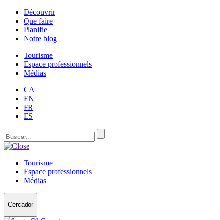
Découvrir
Que faire
Planifie
Notre blog
Tourisme
Espace professionnels
Médias
CA
EN
FR
ES
Tourisme
Espace professionnels
Médias
Cercador