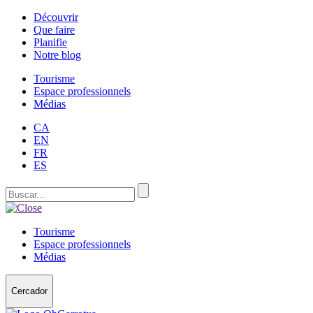
Découvrir
Que faire
Planifie
Notre blog
Tourisme
Espace professionnels
Médias
CA
EN
FR
ES
Tourisme
Espace professionnels
Médias
Cercador