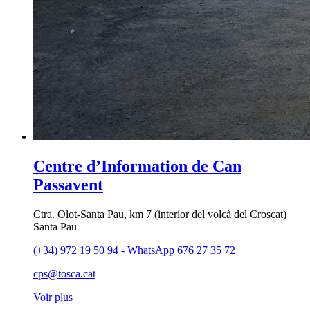
Centre d’Information de Can
Passavent
Ctra. Olot-Santa Pau, km 7 (interior del volcà del Croscat)
Santa Pau
(+34) 972 19 50 94 - WhatsApp 676 27 35 72
cps@tosca.cat
Voir plus