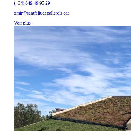
(+34) 649 49 95 29
xmir@santfeliudepallerols.cat
Voir plus