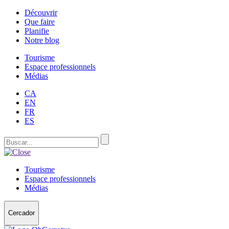
Découvrir
Que faire
Planifie
Notre blog
Tourisme
Espace professionnels
Médias
CA
EN
FR
ES
Tourisme
Espace professionnels
Médias
Cercador