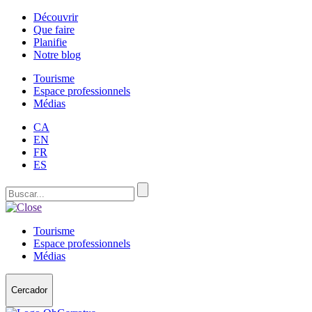
Découvrir
Que faire
Planifie
Notre blog
Tourisme
Espace professionnels
Médias
CA
EN
FR
ES
Tourisme
Espace professionnels
Médias
Cercador