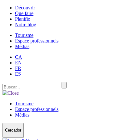
Découvrir
Que faire
Planifie
Notre blog
Tourisme
Espace professionnels
Médias
CA
EN
FR
ES
Tourisme
Espace professionnels
Médias
Cercador