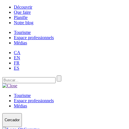
Découvrir
Que faire
Planifie
Notre blog
Tourisme
Espace professionnels
Médias
CA
EN
FR
ES
Tourisme
Espace professionnels
Médias
Cercador