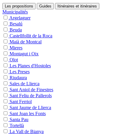
Les propositions
Guides
Itinéraires et itinéraires
Municipalités
Argelaguer
Besalú
Beuda
Castellfollit de la Roca
Maià de Montcal
Mieres
Montagut i Oix
Olot
Les Planes d'Hostoles
Les Preses
Riudaura
Sales de Llierca
Sant Aniol de Finestres
Sant Feliu de Pallerols
Sant Ferriol
Sant Jaume de Llierca
Sant Joan les Fonts
Santa Pau
Tortellà
La Vall de Bianya