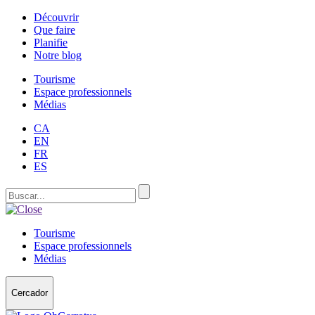
Découvrir
Que faire
Planifie
Notre blog
Tourisme
Espace professionnels
Médias
CA
EN
FR
ES
Tourisme
Espace professionnels
Médias
Cercador