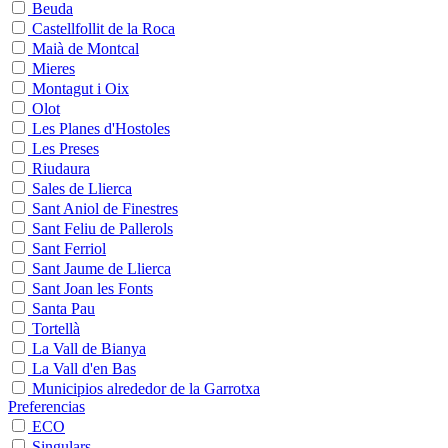
Beuda
Castellfollit de la Roca
Maià de Montcal
Mieres
Montagut i Oix
Olot
Les Planes d'Hostoles
Les Preses
Riudaura
Sales de Llierca
Sant Aniol de Finestres
Sant Feliu de Pallerols
Sant Ferriol
Sant Jaume de Llierca
Sant Joan les Fonts
Santa Pau
Tortellà
La Vall de Bianya
La Vall d'en Bas
Municipios alrededor de la Garrotxa
Preferencias
ECO
Singulars