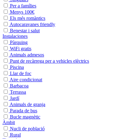
Per a famílies
Menys 100€
Els més romàntics
Autocaravanes friendly
Benestar i salut
Instalaciones
Pàrquing
WiFi gratis
Animals admesos
Punt de recàrrega per a vehicles elèctrics
Piscina
Llar de foc
Aire condicionat
Barbacoa
Terrassa
Jardí
Animals de granja
Parada de bus
Bucle magnètic
Àmbit
Nucli de població
Rural