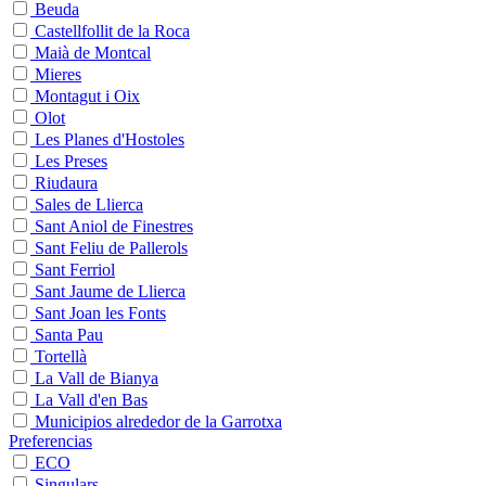
Beuda
Castellfollit de la Roca
Maià de Montcal
Mieres
Montagut i Oix
Olot
Les Planes d'Hostoles
Les Preses
Riudaura
Sales de Llierca
Sant Aniol de Finestres
Sant Feliu de Pallerols
Sant Ferriol
Sant Jaume de Llierca
Sant Joan les Fonts
Santa Pau
Tortellà
La Vall de Bianya
La Vall d'en Bas
Municipios alrededor de la Garrotxa
Preferencias
ECO
Singulars