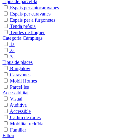
Tipus de parcel·la
Espais per autocaravanes
Espais per caravanes
Espais per a furgonetes
Tenda pròpia
Tendes de lloguer
Categoria Càmpings
1a
2a
3a
Tipus de places
Bungalow
Caravanes
Mobil Homes
Parcel·les
Accessibilitat
Visual
Auditiva
Accessible
Cadira de rodes
Mobilitat reduïda
Familiar
Filtrar