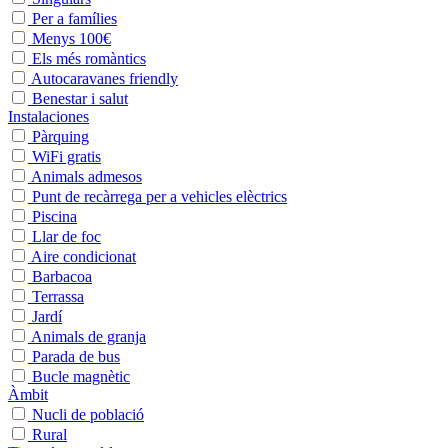
Per a famílies
Menys 100€
Els més romàntics
Autocaravanes friendly
Benestar i salut
Instalaciones
Pàrquing
WiFi gratis
Animals admesos
Punt de recàrrega per a vehicles elèctrics
Piscina
Llar de foc
Aire condicionat
Barbacoa
Terrassa
Jardí
Animals de granja
Parada de bus
Bucle magnètic
Àmbit
Nucli de població
Rural