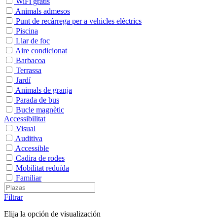
WiFi gratis
Animals admesos
Punt de recàrrega per a vehicles elèctrics
Piscina
Llar de foc
Aire condicionat
Barbacoa
Terrassa
Jardí
Animals de granja
Parada de bus
Bucle magnètic
Accessibilitat
Visual
Auditiva
Accessible
Cadira de rodes
Mobilitat reduïda
Familiar
Filtrar
Elija la opción de visualización