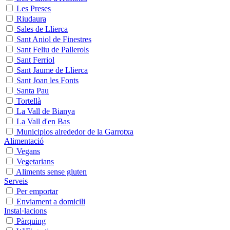
Les Preses
Riudaura
Sales de Llierca
Sant Aniol de Finestres
Sant Feliu de Pallerols
Sant Ferriol
Sant Jaume de Llierca
Sant Joan les Fonts
Santa Pau
Tortellà
La Vall de Bianya
La Vall d'en Bas
Municipios alrededor de la Garrotxa
Alimentació
Vegans
Vegetarians
Aliments sense gluten
Serveis
Per emportar
Enviament a domicili
Instal·lacions
Pàrquing