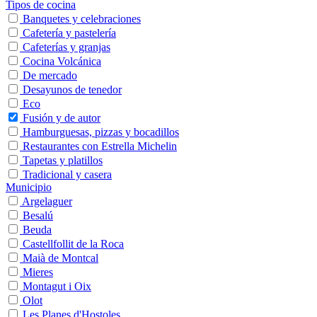
Tipos de cocina
Banquetes y celebraciones
Cafetería y pastelería
Cafeterías y granjas
Cocina Volcánica
De mercado
Desayunos de tenedor
Eco
Fusión y de autor
Hamburguesas, pizzas y bocadillos
Restaurantes con Estrella Michelin
Tapetas y platillos
Tradicional y casera
Municipio
Argelaguer
Besalú
Beuda
Castellfollit de la Roca
Maià de Montcal
Mieres
Montagut i Oix
Olot
Les Planes d'Hostoles